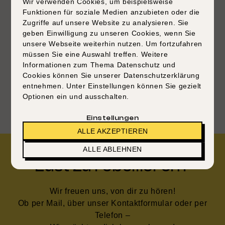
Wir verwenden Cookies, um beispielsweise
In intensiven Phasen oder bei speziellen
Funktionen für soziale Medien anzubieten oder die
Projekten übernehmen wir den gesamten
Zugriffe auf unsere Website zu analysieren. Sie
Rekrutierungsprozess. Unsere hochqualifizierten
geben Einwilligung zu unseren Cookies, wenn Sie
Interim-Recruiter bringen temporäre
unsere Webseite weiterhin nutzen. Um fortzufahren
Fachkenntnisse ein, um schnell und effizient die
müssen Sie eine Auswahl treffen. Weitere
passenden Talente zu finden – von der
Informationen zum Thema Datenschutz und
Bedarfsanalyse bis zur Auswahl von idealen
Cookies können Sie unserer Datenschutzerklärung
Kandidat:innen, alles innerhalb eines
entnehmen. Unter Einstellungen können Sie gezielt
Optionen ein und ausschalten.
vorübergehenden Zeitrahmens.
Einstellungen
ALLE AKZEPTIEREN
ALLE ABLEHNEN
Lust zu rebellieren?
Wir freuen uns, von dir zu hören!
Ob per Mail, über unser Kontaktformular oder per
Telefon –